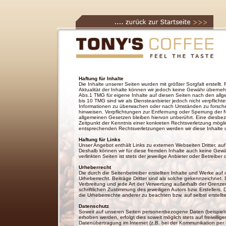
Haftung für Inhalte
Die Inhalte unserer Seiten wurden mit größter Sorgfalt erstellt. F
Aktualität der Inhalte können wir jedoch keine Gewähr überneh
Abs.1 TMG für eigene Inhalte auf diesen Seiten nach den allg
bis 10 TMG sind wir als Diensteanbieter jedoch nicht verpflicht
Informationen zu überwachen oder nach Umständen zu forschen,
hinweisen. Verpflichtungen zur Entfernung oder Sperrung der
allgemeinen Gesetzen bleiben hiervon unberührt. Eine diesbez
Zeitpunkt der Kenntnis einer konkreten Rechtsverletzung mögl
entsprechenden Rechtsverletzungen werden wir diese Inhalte
Haftung für Links
Unser Angebot enthält Links zu externen Webseiten Dritter, auf
Deshalb können wir für diese fremden Inhalte auch keine Gewä
verlinkten Seiten ist stets der jeweilige Anbieter oder Betreiber 
Urheberrecht
Die durch die Seitenbetreiber erstellten Inhalte und Werke au
Urheberrecht. Beiträge Dritter sind als solche gekennzeichnet. 
Verbreitung und jede Art der Verwertung außerhalb der Grenz
schriftlichen Zustimmung des jeweiligen Autors bzw. Erstellers. 
die Urheberrechte anderer zu beachten bzw. auf selbst erstellte
Datenschutz
Soweit auf unseren Seiten personenbezogene Daten (beispiels
erhoben werden, erfolgt dies soweit möglich stets auf freiwillige
Datenübertragung im Internet (z.B. bei der Kommunikation per 